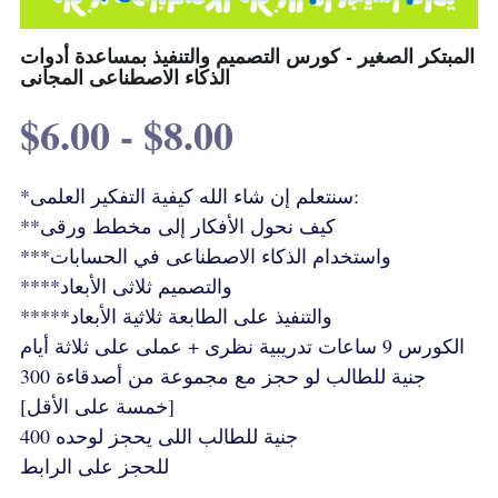
Terms & Conditions
Advanced Courses Android
Stamps & Coins
المبتكر الصغير - كورس التصميم والتنفيذ بمساعدة أدوات
الذكاء الاصطناعى المجانى
YouTube
Online Lectures Courses
[MTF]
$6.00 - $8.00
Privacy Policy
E-Learning-Ar
Car-Design
YouTube
E-Learning-En
*سنتعلم إن شاء الله كيفية التفكير العلمى:
**كيف نحول الأفكار إلى مخطط ورقى
أدب الخيال العلمى
IBM Maximo Certificates - Ar
***واستخدام الذكاء الاصطناعى في الحسابات
****والتصميم ثلاثى الأبعاد
IBM Maximo Certificates
*****والتنفيذ على الطابعة ثلاثية الأبعاد
الكورس 9 ساعات تدريبية نظرى + عملى على ثلاثة أيام
كورسات أون لاين
300 جنية للطالب لو حجز مع مجموعة من أصدقاءة
Free Lectures
[خمسة على الأقل]
400 جنية للطالب اللى يحجز لوحده
للحجز على الرابط