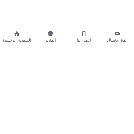
جهة الاتصال
اتصل بنا
المتجر
الصفحة الرئيسية
About Us
Our Mission
Our 
Team
We're Hiring!