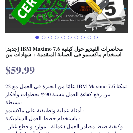
Terms & Conditions
Advanced Courses Android
Stamps & Coins
YouTube
Online Lectures Courses
[MTF]
Privacy Policy
E-Learning-Ar
Car-Design
[جديد] IBM Maximo 7.6 محاضرات الفيديو حول كيفية
YouTube
E-Learning-En
استخدام ماكسيمو فى الصيانة المتقدمة + شهادات من
أدب الخيال العلمى
IBM Maximo Certificates - Ar
$59.99
IBM Maximo Certificates
22 عامًا من الخبرة في العمل مع IBM Maximo 7.6 تمكنا
كورسات أون لاين
من رفع كفاءة العمل بنسبة 90% بخطوات وأفكار
بسيطة:
Free Lectures
أمثلة عملية وتطبيقية على ماكسيمو :
باستخدام خطط العمل الديناميكية :-
وكيفية ضبط مصادر العمل (عمالة - موارد و قطع غيار -