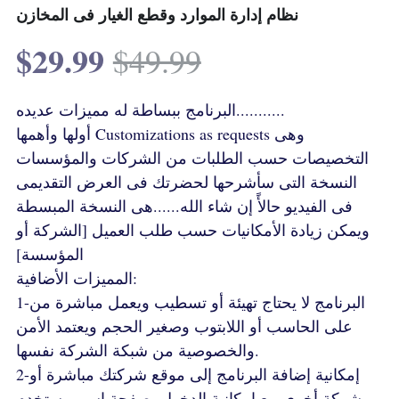
نظام إدارة الموارد وقطع الغيار فى المخازن
Terms & Conditions
Advanced Courses Android
Stamps & Coins
$29.99
$49.99
YouTube
Online Lectures Courses
[MTF]
البرنامج ببساطة له مميزات عديده...........
Privacy Policy
E-Learning-Ar
Car-Design
أولها وأهمها Customizations as requests وهى
YouTube
E-Learning-En
التخصيصات حسب الطلبات من الشركات والمؤسسات
النسخة التى سأشرحها لحضرتك فى العرض التقديمى
IBM Maximo Certificates - Ar
أدب الخيال العلمى
فى الفيديو حالأً إن شاء الله......هى النسخة المبسطة
ويمكن زيادة الأمكانيات حسب طلب العميل [الشركة أو
IBM Maximo Certificates
المؤسسة]
المميزات الأضافية:
كورسات أون لاين
1-البرنامج لا يحتاج تهيئة أو تسطيب ويعمل مباشرة من
Free Lectures
على الحاسب أو اللابتوب وصغير الحجم ويعتمد الأمن
والخصوصية من شبكة الشركة نفسها.
2-إمكانية إضافة البرنامج إلى موقع شركتك مباشرة أو
شركة أخرى مع إمكانية الدخول بصفحة اسم مستخدم