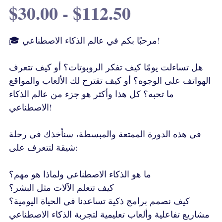
$30.00 - $112.50
Terms & Conditions
Advanced Courses Android
Stamps & Coins
🎓 مرحبًا بكم في عالم الذكاء الاصطناعي!
YouTube
Online Lectures Courses
[MTF]
Privacy Policy
E-Learning-Ar
Car-Design
هل تساءلت يومًا كيف تفكر الروبوتات؟ أو كيف تتعرف
الهواتف على الوجوه؟ أو كيف تقترح لك الألعاب والمواقع
YouTube
E-Learning-En
ما تحبه؟ كل هذا وأكثر هو جزء من عالم الذكاء
الاصطناعي!
أدب الخيال العلمى
IBM Maximo Certificates - Ar
IBM Maximo Certificates
في هذه الدورة الممتعة والمبسطة، سنأخذك في رحلة
شيقة لتتعرف على:
كورسات أون لاين
ما هو الذكاء الاصطناعي ولماذا هو مهم؟
Free Lectures
كيف تتعلم الآلات مثل البشر؟
كيف نصمم برامج ذكية تساعدنا في الحياة اليومية؟
مشاريع تفاعلية وألعاب تعليمية لتجربة الذكاء الاصطناعي