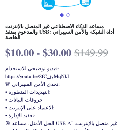
Terms & Conditions
Advanced Courses Android
Stamps & Coins
YouTube
Online Lectures Courses
[MTF]
مساعد الذكاء الاصطناعي غير المتصل بالإنترنت
والمدعوم بمنفذ USB: أداة الشبكة والأمن السيبراني
الخاصة
Privacy Policy
E-Learning-Ar
Car-Design
$10.00 - $30.00
$149.99
YouTube
E-Learning-En
IBM Maximo Certificates - Ar
أدب الخيال العلمى
فيديو توضيحي للاستخدام:
https://youtu.be/8fC_jyMqNkI
IBM Maximo Certificates
🚨 تحدي الأمن السيبراني:
كورسات أون لاين
• التهديدات المتطورة:
• خروقات البيانات
Free Lectures
• الاعتماد على الإنترنت:
• تعقيد الإدارة:
🎯 الحل الأمثل: مساعد USB AI غير متصل بالإنترنت،