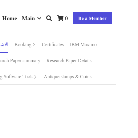
Home
Main
0
Be a Member
Booking
Certificates
IBM Maximo
Golden Plan أشتراك ذهبى
$5.00 - $39.00
$120.00