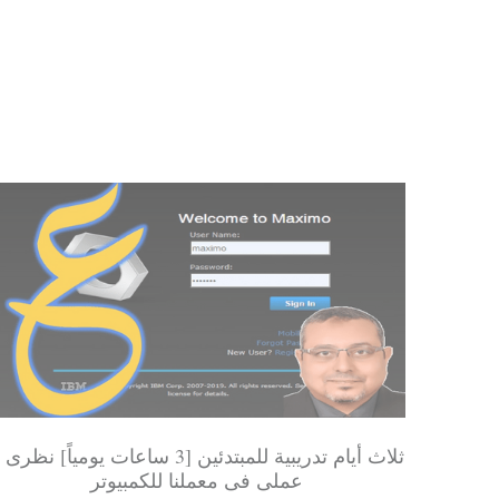
ثلاث أيام تدريبية للمبتدئين [3 ساعات يومياً] نظر
عملى فى معملنا للكمبيوتر