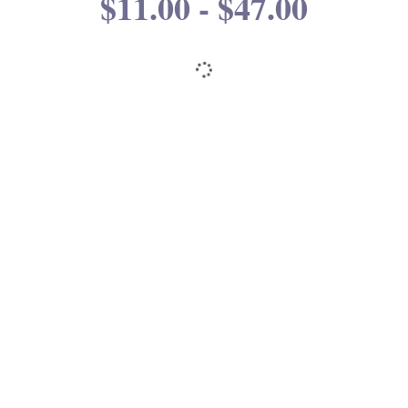
خمسة طلاب في نفس الجلسة في البرنامج
التدريبى فى معمل الكمبيوتر مقابل 550 جنيهاً مصرياً
لكل طالب
]
$11.00 - $47.00