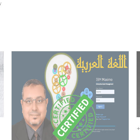
y
ى +