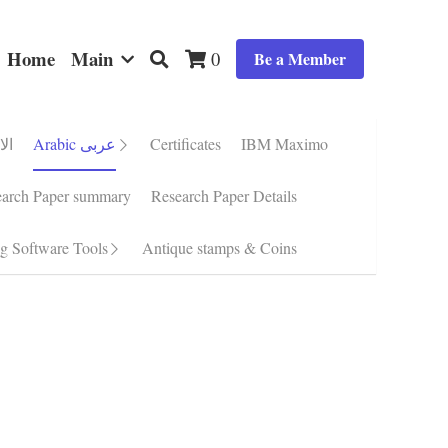
Home
Main
0
Be a Member
Arabic عربى
Certificates
IBM Maximo