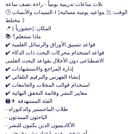
ثلاث ساعات تدريبية يومياً - راحة نصف ساعة
🕒 الوقت: [2 مواعيد يومية مسائية] 1-السيدات والآنسات
2 مختلط
📍 المكان: [حضورياً ]
📚 ماذا ستتعلم؟
✔️ قواعد تنسيق الأوراق والرسائل العلمية
✔️ قواعد استخدام محركات البحث ذات الذكاء
الاصطناعى دون الأخلال بقواعد البحث العلمى
✔️ إدارة المراجع والاستشهادات
✔️ إنشاء الفهرس والترقيم التلقائي
✔️ استخدام قوالب المجلات والجامعات
✔️ معايير النشر وقائمة التحقق النهائية
👨‍🏫 الفئة المستهدفة
- طلاب الماجستير والدكتوراه
- الباحثون المبتدئون
- الأكاديميون الذين يكتبون للنشر
- أي شخص يقوم بإعداد مشروع بحثي