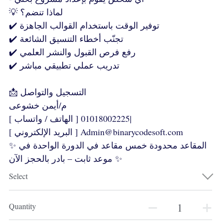
💡 لماذا تنضم؟
✔️ توفير الوقت باستخدام القوالب الجاهزة
✔️ تجنّب أخطاء التنسيق الشائعة
✔️ رفع فرص القبول والنشر العلمي
✔️ تدريب عملي تطبيقي مباشر
📩 التسجيل والتواصل
م/أيمن خشوعى
[ الهاتف / واتساب ] 01018002225|
[ البريد الإلكتروني ] Admin@binarycodesoft.com
✨ المقاعد محدودة خمس مقاعد في الدورة الواحدة في
موعد ثابت – بادر بالحجز الآن ✨
Select
Quantity