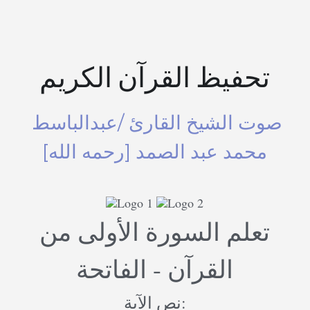
Advanced Courses Android
Terms & Conditions
Stamps & Coins
Online Lectures Courses
YouTube
[MTF]
تحفيظ القرآن الكريم
Privacy Policy
E-Learning-Ar
Car-Design
صوت الشيخ القارئ /عبدالباسط 
E-Learning-En
YouTube
محمد عبد الصمد [رحمه الله]
IBM Maximo Certificates - Ar
أدب الخيال العلمى
IBM Maximo Certificates
كورسات أون لاين
تعلم السورة الأولى من
Free Lectures
القرآن - الفاتحة
نص الآية: