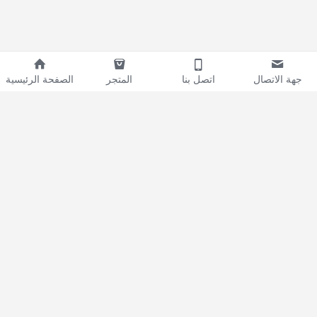
جهة الاتصال
اتصل بنا
المتجر
الصفحة الرئيسية
About Us
Our Mission
Our 
Team
We're Hiring!
Resources
Contact Us
Tutorials
002-01018-00-2225
Brand Logo
Admin@binarycodesoft.
com